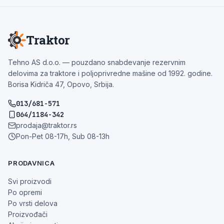
Traktor
Tehno AS d.o.o. — pouzdano snabdevanje rezervnim
delovima za traktore i poljoprivredne mašine od 1992. godine.
Borisa Kidriča 47, Opovo, Srbija.
013/681-571
064/1184-342
prodaja@traktor.rs
Pon-Pet 08-17h, Sub 08-13h
PRODAVNICA
Svi proizvodi
Po opremi
Po vrsti delova
Proizvođači