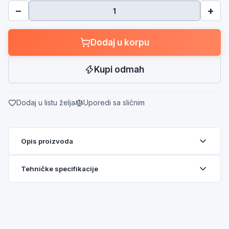
−
+
Dodaj u korpu
Kupi odmah
Dodaj u listu želja
Uporedi sa sličnim
Opis proizvoda
Tehničke specifikacije