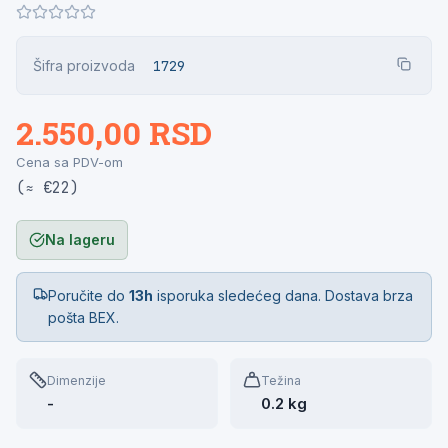
Šifra proizvoda
1729
2.550,00 RSD
Cena sa PDV-om
(≈ €22)
Na lageru
Poručite do
13h
isporuka sledećeg dana. Dostava brza
pošta BEX.
Dimenzije
Težina
-
0.2 kg