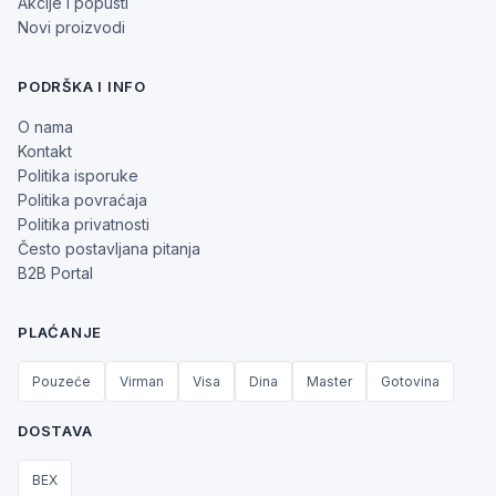
Akcije i popusti
Novi proizvodi
PODRŠKA I INFO
O nama
Kontakt
Politika isporuke
Politika povraćaja
Politika privatnosti
Često postavljana pitanja
B2B Portal
PLAĆANJE
Pouzeće
Virman
Visa
Dina
Master
Gotovina
DOSTAVA
BEX