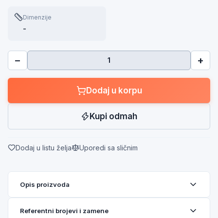
Dimenzije
-
−
+
Dodaj u korpu
Kupi odmah
Dodaj u listu želja
Uporedi sa sličnim
Opis proizvoda
Referentni brojevi i zamene