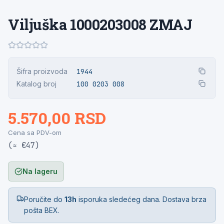
Viljuška 1000203008 ZMAJ
Šifra proizvoda
1944
Katalog broj
100 0203 008
5.570,00 RSD
Cena sa PDV-om
(≈ €47)
Na lageru
Poručite do
13h
isporuka sledećeg dana. Dostava brza
pošta BEX.