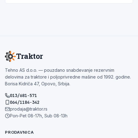
Traktor
Tehno AS d.o.o. — pouzdano snabdevanje rezervnim
delovima za traktore i poljoprivredne mašine od 1992. godine.
Borisa Kidriča 47, Opovo, Srbija.
013/681-571
064/1184-342
prodaja@traktor.rs
Pon-Pet 08-17h, Sub 08-13h
PRODAVNICA