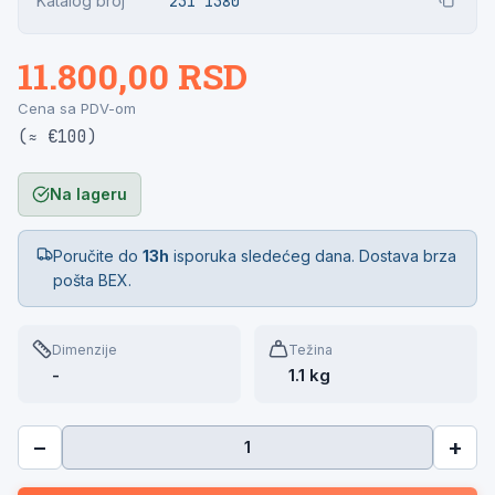
Katalog broj
231 1380
11.800,00 RSD
Cena sa PDV-om
(≈ €100)
Na lageru
Poručite do
13h
isporuka sledećeg dana. Dostava brza
pošta BEX.
Dimenzije
Težina
-
1.1 kg
−
+