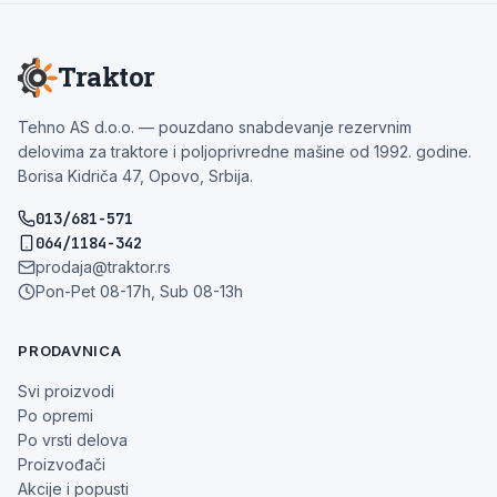
Traktor
Tehno AS d.o.o. — pouzdano snabdevanje rezervnim
delovima za traktore i poljoprivredne mašine od 1992. godine.
Borisa Kidriča 47, Opovo, Srbija.
013/681-571
064/1184-342
prodaja@traktor.rs
Pon-Pet 08-17h, Sub 08-13h
PRODAVNICA
Svi proizvodi
Po opremi
Po vrsti delova
Proizvođači
Akcije i popusti