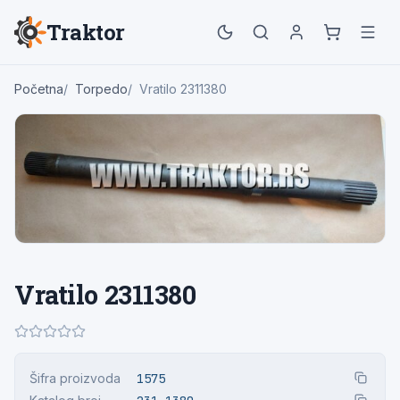
Traktor
Početna
Torpedo
Vratilo 2311380
Vratilo 2311380
Šifra proizvoda
1575