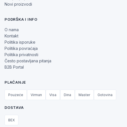
Novi proizvodi
PODRŠKA I INFO
O nama
Kontakt
Politika isporuke
Politika povraćaja
Politika privatnosti
Često postavljana pitanja
B2B Portal
PLAĆANJE
Pouzeće
Virman
Visa
Dina
Master
Gotovina
DOSTAVA
BEX