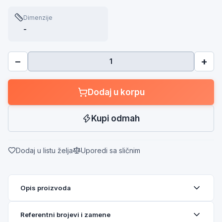
Dimenzije
-
−
+
Dodaj u korpu
Kupi odmah
Dodaj u listu želja
Uporedi sa sličnim
Opis proizvoda
Referentni brojevi i zamene