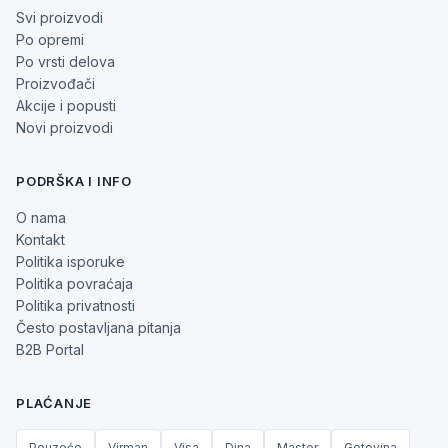
Svi proizvodi
Po opremi
Po vrsti delova
Proizvođači
Akcije i popusti
Novi proizvodi
PODRŠKA I INFO
O nama
Kontakt
Politika isporuke
Politika povraćaja
Politika privatnosti
Često postavljana pitanja
B2B Portal
PLAĆANJE
Pouzeće
Virman
Visa
Dina
Master
Gotovina