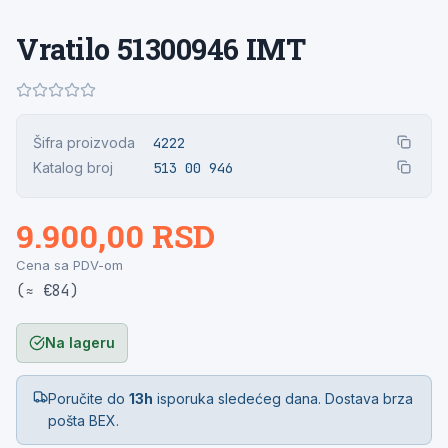
Vratilo 51300946 IMT
Šifra proizvoda
4222
Katalog broj
513 00 946
9.900,00 RSD
Cena sa PDV-om
(≈ €84)
Na lageru
Poručite do
13h
isporuka sledećeg dana. Dostava brza
pošta BEX.