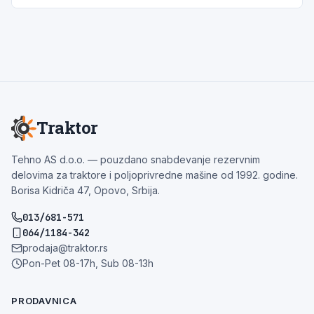
Traktor
Tehno AS d.o.o. — pouzdano snabdevanje rezervnim
delovima za traktore i poljoprivredne mašine od 1992. godine.
Borisa Kidriča 47, Opovo, Srbija.
013/681-571
064/1184-342
prodaja@traktor.rs
Pon-Pet 08-17h, Sub 08-13h
PRODAVNICA