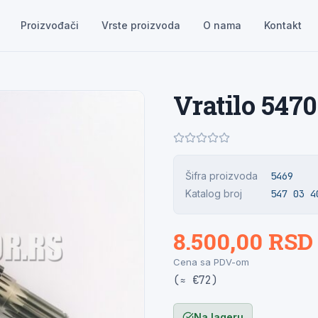
Proizvođači
Vrste proizvoda
O nama
Kontakt
Vratilo 547
Šifra proizvoda
5469
Katalog broj
547 03 4
8.500,00 RSD
Cena sa PDV-om
(≈ €72)
Na lageru