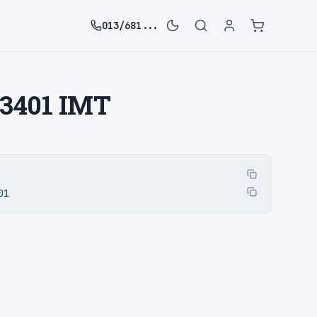
013/681...
03401 IMT
01