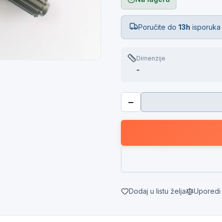
Poručite do
13h
isporuka
Dimenzije
-
−
Dodaj u listu želja
Uporedi 