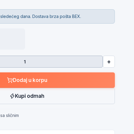
 sledećeg dana. Dostava brza pošta BEX.
+
Dodaj u korpu
Kupi odmah
sa sličnim