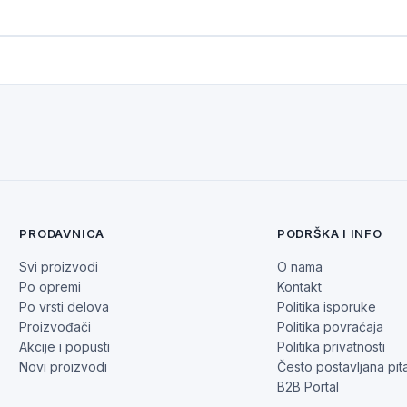
PRODAVNICA
PODRŠKA I INFO
Svi proizvodi
O nama
Po opremi
Kontakt
Po vrsti delova
Politika isporuke
Proizvođači
Politika povraćaja
Akcije i popusti
Politika privatnosti
Novi proizvodi
Često postavljana pit
B2B Portal