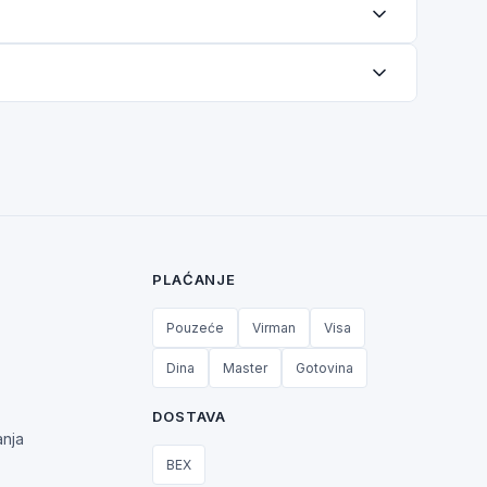
PLAĆANJE
Pouzeće
Virman
Visa
Dina
Master
Gotovina
DOSTAVA
anja
BEX