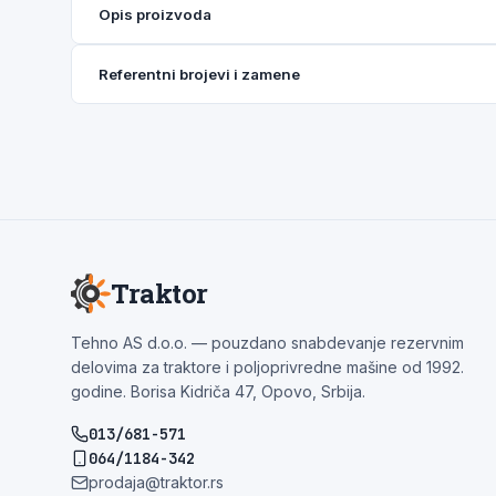
Opis proizvoda
Referentni brojevi i zamene
Traktor
Tehno AS d.o.o. — pouzdano snabdevanje rezervnim
delovima za traktore i poljoprivredne mašine od 1992.
godine. Borisa Kidriča 47, Opovo, Srbija.
013/681-571
064/1184-342
prodaja@traktor.rs