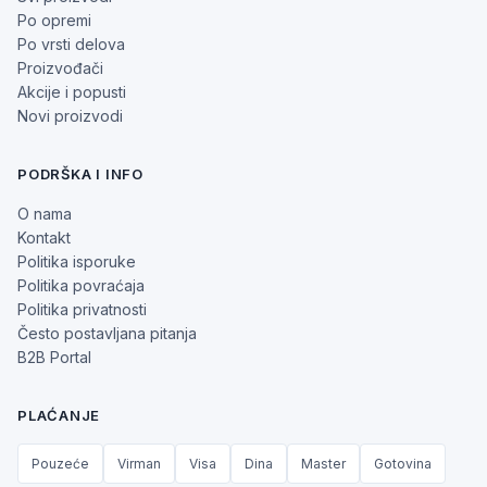
Po opremi
Po vrsti delova
Proizvođači
Akcije i popusti
Novi proizvodi
PODRŠKA I INFO
O nama
Kontakt
Politika isporuke
Politika povraćaja
Politika privatnosti
Često postavljana pitanja
B2B Portal
PLAĆANJE
Pouzeće
Virman
Visa
Dina
Master
Gotovina