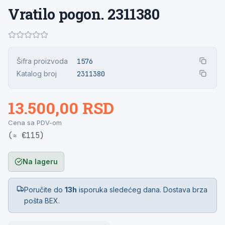
Vratilo pogon. 2311380
Šifra proizvoda
1576
Katalog broj
2311380
13.500,00 RSD
Cena sa PDV-om
(≈ €115)
Na lageru
Poručite do
13h
isporuka sledećeg dana. Dostava brza
pošta BEX.