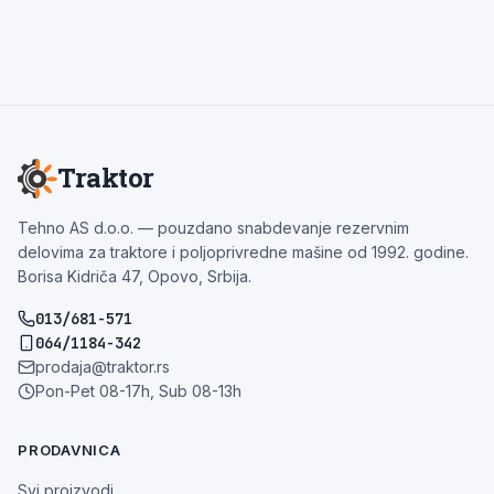
Traktor
Tehno AS d.o.o. — pouzdano snabdevanje rezervnim
delovima za traktore i poljoprivredne mašine od 1992. godine.
Borisa Kidriča 47, Opovo, Srbija.
013/681-571
064/1184-342
prodaja@traktor.rs
Pon-Pet 08-17h, Sub 08-13h
PRODAVNICA
Svi proizvodi