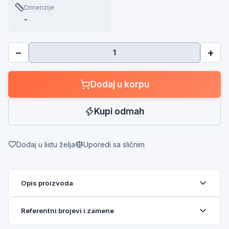
Dimenzije
-
−
+
Dodaj u korpu
Kupi odmah
Dodaj u listu želja
Uporedi sa sličnim
Opis proizvoda
Referentni brojevi i zamene