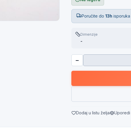
Poručite do
13h
isporuka
Dimenzije
-
−
Dodaj u listu želja
Uporedi 