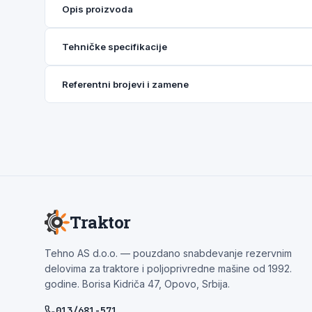
Opis proizvoda
Tehničke specifikacije
Referentni brojevi i zamene
Traktor
Tehno AS d.o.o. — pouzdano snabdevanje rezervnim
delovima za traktore i poljoprivredne mašine od 1992.
godine. Borisa Kidriča 47, Opovo, Srbija.
013/681-571