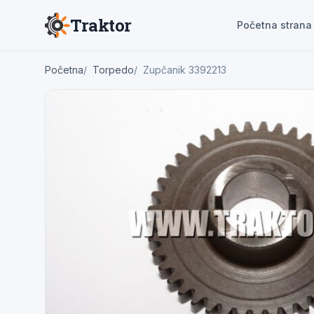
Traktor
Početna strana
Početna
Torpedo
Zupčanik 3392213