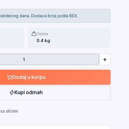
 sledećeg dana. Dostava brza pošta BEX.
Težina
0.4 kg
+
Dodaj u korpu
Kupi odmah
sa sličnim