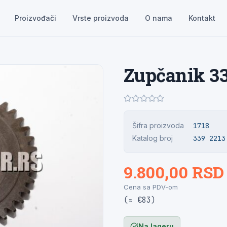
Proizvođači
Vrste proizvoda
O nama
Kontakt
Zupčanik 3
Šifra proizvoda
1718
Katalog broj
339 2213
9.800,00 RSD
Cena sa PDV-om
(≈ €83)
Na lageru