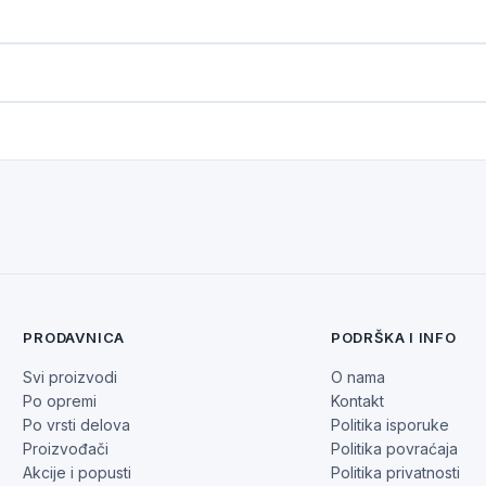
PRODAVNICA
PODRŠKA I INFO
Svi proizvodi
O nama
Po opremi
Kontakt
Po vrsti delova
Politika isporuke
Proizvođači
Politika povraćaja
Akcije i popusti
Politika privatnosti