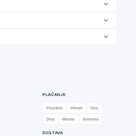
PLAĆANJE
Pouzeće
Virman
Visa
Dina
Master
Gotovina
DOSTAVA