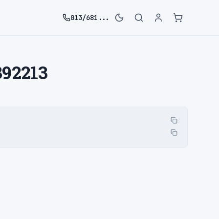
013/681...
392213