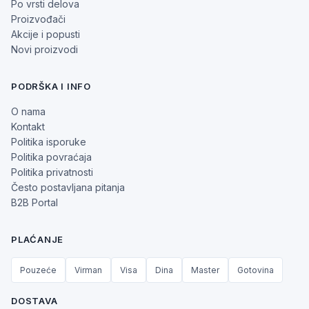
Po vrsti delova
Proizvođači
Akcije i popusti
Novi proizvodi
PODRŠKA I INFO
O nama
Kontakt
Politika isporuke
Politika povraćaja
Politika privatnosti
Često postavljana pitanja
B2B Portal
PLAĆANJE
Pouzeće
Virman
Visa
Dina
Master
Gotovina
DOSTAVA