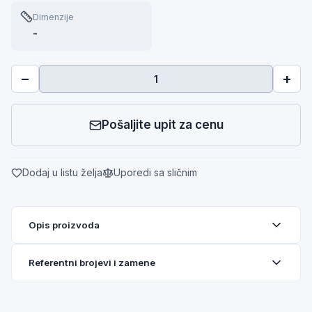
Dimenzije
-
−
+
Pošaljite upit za cenu
Dodaj u listu želja
Uporedi sa sličnim
Opis proizvoda
Referentni brojevi i zamene