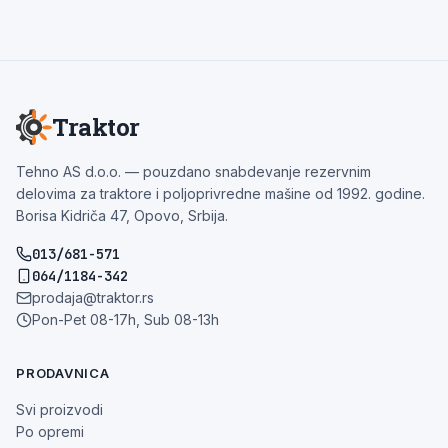
Traktor
Tehno AS d.o.o. — pouzdano snabdevanje rezervnim
delovima za traktore i poljoprivredne mašine od 1992. godine.
Borisa Kidriča 47, Opovo, Srbija.
013/681-571
064/1184-342
prodaja@traktor.rs
Pon-Pet 08-17h, Sub 08-13h
PRODAVNICA
Svi proizvodi
Po opremi